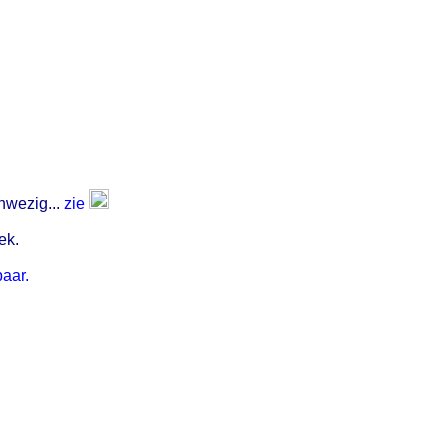
.
nwezig...
zie
ek.
baar.