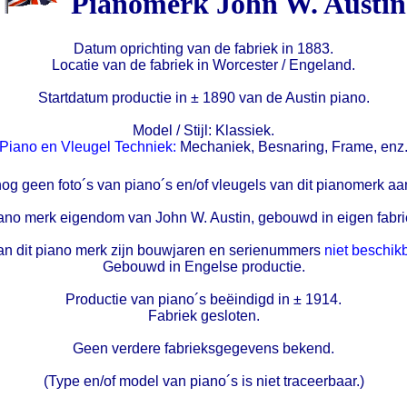
Pianomerk John W. Austin
Datum oprichting van de fabriek in 1883.
Locatie van de fabriek in Worcester / Engeland.
Startdatum productie in ± 1890 van de Austin piano.
Model / Stijl: Klassiek.
Piano en Vleugel Techniek:
Mechaniek, Besnaring, Frame, enz
nog geen foto´s van piano´s en/of vleugels van dit pianomerk aa
ano merk eigendom van John W. Austin, gebouwd in eigen fabri
n dit piano merk zijn bouwjaren en serienummers
niet beschik
Gebouwd in Engelse productie.
Productie van piano´s beëindigd in ± 1914.
Fabriek gesloten.
Geen verdere fabrieksgegevens bekend.
(Type en/of model van piano´s is niet traceerbaar.)