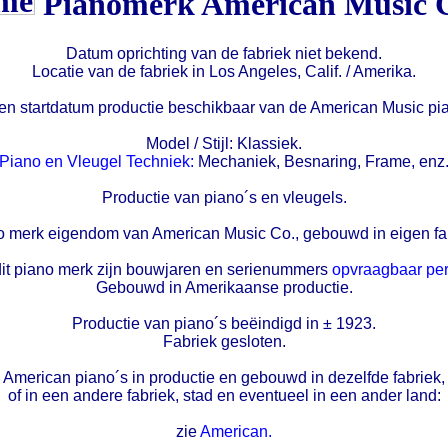
Pianomerk American Music 
Datum oprichting van de fabriek niet bekend.
Locatie van de fabriek in Los Angeles, Calif. / Amerika.
n startdatum productie beschikbaar van de American Music pi
Model / Stijl: Klassiek.
Piano en Vleugel Techniek:
Mechaniek, Besnaring, Frame, enz
Productie van piano´s en vleugels.
o merk eigendom van American Music Co., gebouwd in eigen fab
it piano merk zijn bouwjaren en serienummers
opvraagbaar per
Gebouwd in Amerikaanse productie.
Productie van piano´s beëindigd in ± 1923.
Fabriek gesloten.
American piano´s in productie en gebouwd in dezelfde fabriek,
of in een andere fabriek, stad en eventueel in een ander land:
zie
American.