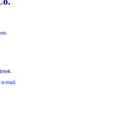
Co.
ano.
.
riek.
 e-mail.