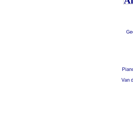
Gee
Pian
Van d