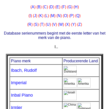
(
A
)
(
B
)
(
C
)
(
D
)
(
E
)
(
F
)
(
G
)
(
H
)
(
I
)
(
J
)
(
K
)
(
L
)
(
M
)
(
N
)
(
O
)
(
P
)
(
Q
)
(
R
)
(
S
)
(
T
)
(
U
)
(
V
)
(
W
)
(
X
)
(
Y
)
(
Z
)
Database serienummers begint met de eerste letter van het
merk van de piano.
I..
Piano merk
Producerende Land
Ibach, Rudolf
Imperial
Inbal Piano
Irmler